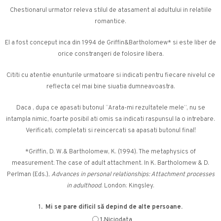
Chestionarul urmator releva stilul de atasament al adultului in relatiile
romantice.
El a fost conceput inca din 1994 de Griffin&Bartholomew* si este liber de
orice constrangeri de folosire libera.
Cititi cu atentie enunturile urmatoare si indicati pentru fiecare nivelul ce
reflecta cel mai bine siuatia dumneavoastra.
Daca , dupa ce apasati butonul “Arata-mi rezultatele mele”, nu se
intampla nimic, foarte posibil ati omis sa indicati raspunsul la o intrebare.
Verificati, completati si reincercati sa apasati butonul final!
*Griffin, D. W.& Bartholomew, K. (1994). The metaphysics of
measurement: The case of adult attachment. In K. Bartholomew & D.
Perlman (Eds.),
Advances in personal relationships: Attachment processes
in adulthood
. London: Kingsley.
1.
Mi se pare dificil să depind de alte persoane.
1.Niciodata