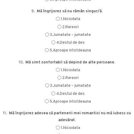
9.
Mă îngrijorez să nu rămân singur/ă.
1.Niciodata
2.Rareori
3.Jumatate – jumatate
4.Destul de des
5.Aproape intotdeauna
10.
Mă simt confortabil să depind de alte persoane.
1.Niciodata
2.Rareori
3.Jumatate – jumatate
4.Destul de des
5.Aproape intotdeauna
11.
Mă îngrijorez adesea că partenerii mei romantici nu mă iubesc cu
adevărat.
1.Niciodata