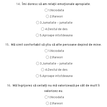
14.
Îmi doresc să am relații emoționale apropiate.
1.Niciodata
2.Rareori
3.Jumatate – jumatate
4.Destul de des
5.Aproape intotdeauna
15.
Mă simt confortabil să știu că alte persoane depind de mine.
1.Niciodata
2.Rareori
3.Jumatate – jumatate
4.Destul de des
5.Aproape intotdeauna
16.
Mă îngrijorez că ceilalți nu mă valorizează pe cât de mult îi
valorizez eu.
1.Niciodata
2.Rareori