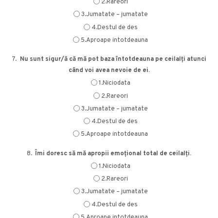
2.Rareori
3.Jumatate – jumatate
4.Destul de des
5.Aproape intotdeauna
7.
Nu sunt sigur/ă că mă pot baza întotdeauna pe ceilalți atunci
când voi avea nevoie de ei.
1.Niciodata
2.Rareori
3.Jumatate – jumatate
4.Destul de des
5.Aproape intotdeauna
8.
Îmi doresc să mă apropii emoțional total de ceilalți.
1.Niciodata
2.Rareori
3.Jumatate – jumatate
4.Destul de des
5.Aproape intotdeauna