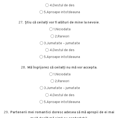
4.Destul de des
5.Aproape intotdeauna
27.
Știu că ceilalți vor fi alături de mine la nevoie.
1.Niciodata
2.Rareori
3.Jumatate – jumatate
4.Destul de des
5.Aproape intotdeauna
28.
Mă îngrijorez că ceilalți nu mă vor accepta.
1.Niciodata
2.Rareori
3.Jumatate – jumatate
4.Destul de des
5.Aproape intotdeauna
29.
Partenerii mei romantici doresc adesea să mă apropii de ei mai