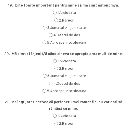
19.
Este foarte important pentru mine să mă simt autonom/ă.
1.Niciodata
2.Rareori
3.Jumatate – jumatate
4.Destul de des
5.Aproape intotdeauna
20.
Mă simt stânjenit/ă când cineva se apropie prea mult de mine.
1.Niciodata
2.Rareori
3.Jumatate – jumatate
4.Destul de des
5.Aproape intotdeauna
21.
Mă îngrijorez adesea că partenerii mei romantici nu vor dori să
rămână cu mine.
1.Niciodata
2.Rareori