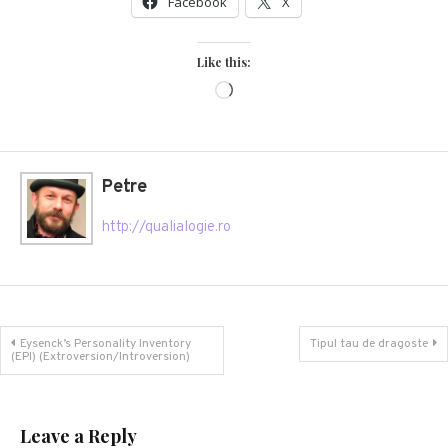
Facebook
X
Like this:
Loading…
Petre
http://qualialogie.ro
Post
Eysenck’s Personality Inventory
Tipul tau de dragoste
(EPI) (Extroversion/Introversion)
navigation
Leave a Reply