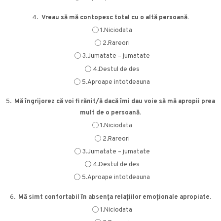
4.
Vreau să mă contopesc total cu o altă persoană.
1.Niciodata
2.Rareori
3.Jumatate – jumatate
4.Destul de des
5.Aproape intotdeauna
5.
Mă îngrijorez că voi fi rănit/ă dacă îmi dau voie să mă apropii prea
mult de o persoană.
1.Niciodata
2.Rareori
3.Jumatate – jumatate
4.Destul de des
5.Aproape intotdeauna
6.
Mă simt confortabil în absența relațiilor emoționale apropiate.
1.Niciodata