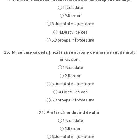
1.Niciodata
2.Rareori
3.Jumatate – jumatate
4.Destul de des
5.Aproape intotdeauna
25.
Mi se pare că ceilalți ezită să se apropie de mine pe cât de mult
mi-aș dori.
1.Niciodata
2.Rareori
3.Jumatate – jumatate
4.Destul de des
5.Aproape intotdeauna
26.
Prefer să nu depind de alții.
1.Niciodata
2.Rareori
3.Jumatate – jumatate