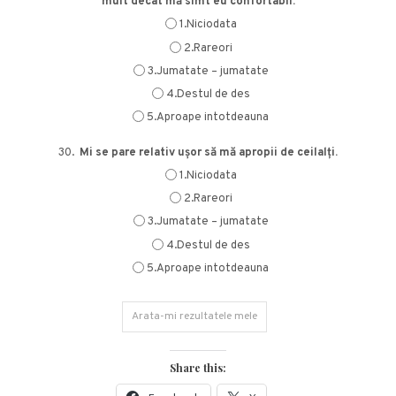
mult decât mă simt eu confortabil.
1.Niciodata
2.Rareori
3.Jumatate – jumatate
4.Destul de des
5.Aproape intotdeauna
30.
Mi se pare relativ ușor să mă apropii de ceilalți.
1.Niciodata
2.Rareori
3.Jumatate – jumatate
4.Destul de des
5.Aproape intotdeauna
Share this: