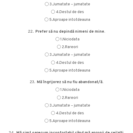
3.Jumatate – jumatate
4.Destul de des
5.Aproape intotdeauna
22.
Prefer să nu depindă nimeni de mine.
1.Niciodata
2.Rareori
3.Jumatate – jumatate
4.Destul de des
5.Aproape intotdeauna
23.
Mă îngrijorez să nu fiu abandonat/ă.
1.Niciodata
2.Rareori
3.Jumatate – jumatate
4.Destul de des
5.Aproape intotdeauna
24.
Mă simt oarecum inconfortabil când mă apropii de ceilalți.